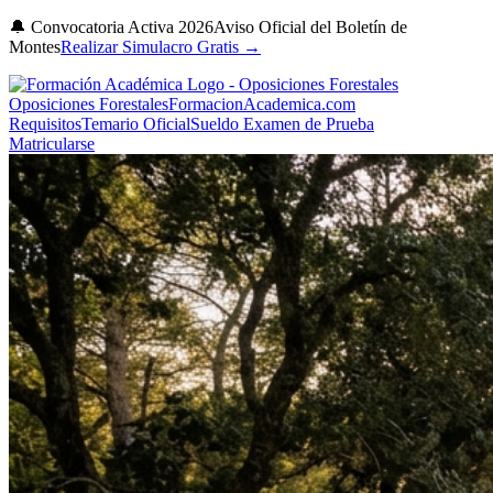
🔔 Convocatoria Activa 2026
Aviso Oficial del Boletín de
Montes
Realizar Simulacro Gratis →
Oposiciones Forestales
FormacionAcademica.com
Requisitos
Temario Oficial
Sueldo
Examen de Prueba
Matricularse