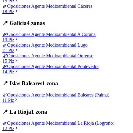
15
Plz
🌿
Oposiciones
Agente Medioambiental
Cáceres
18
Plz
📍
Galicia
4
zonas
🌿
Oposiciones
Agente Medioambiental
A Coruña
19
Plz
🌿
Oposiciones
Agente Medioambiental
Lugo
21
Plz
🌿
Oposiciones
Agente Medioambiental
Ourense
15
Plz
🌿
Oposiciones
Agente Medioambiental
Pontevedra
14
Plz
📍
Islas Baleares
1
zona
🌿
Oposiciones
Agente Medioambiental
Baleares (Palma)
11
Plz
📍
La Rioja
1
zona
🌿
Oposiciones
Agente Medioambiental
La Rioja (Logroño)
12
Plz