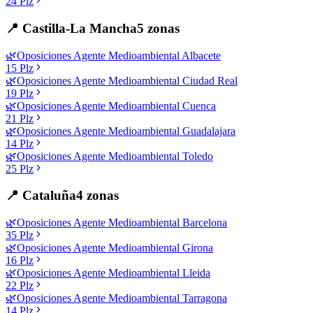
24
Plz
📍
Castilla-La Mancha
5
zonas
🌿
Oposiciones
Agente Medioambiental
Albacete
15
Plz
🌿
Oposiciones
Agente Medioambiental
Ciudad Real
19
Plz
🌿
Oposiciones
Agente Medioambiental
Cuenca
21
Plz
🌿
Oposiciones
Agente Medioambiental
Guadalajara
14
Plz
🌿
Oposiciones
Agente Medioambiental
Toledo
25
Plz
📍
Cataluña
4
zonas
🌿
Oposiciones
Agente Medioambiental
Barcelona
35
Plz
🌿
Oposiciones
Agente Medioambiental
Girona
16
Plz
🌿
Oposiciones
Agente Medioambiental
Lleida
22
Plz
🌿
Oposiciones
Agente Medioambiental
Tarragona
14
Plz