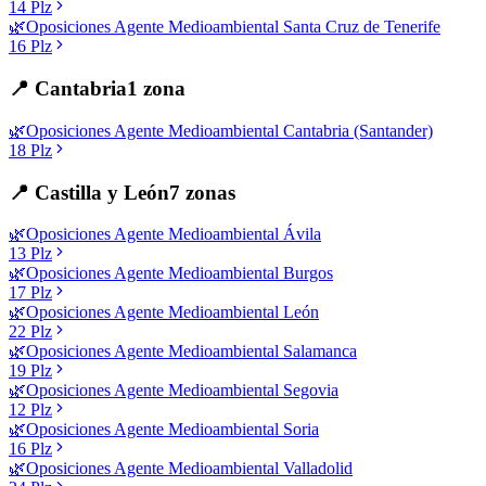
14
Plz
🌿
Oposiciones
Agente Medioambiental
Santa Cruz de Tenerife
16
Plz
📍
Cantabria
1
zona
🌿
Oposiciones
Agente Medioambiental
Cantabria (Santander)
18
Plz
📍
Castilla y León
7
zonas
🌿
Oposiciones
Agente Medioambiental
Ávila
13
Plz
🌿
Oposiciones
Agente Medioambiental
Burgos
17
Plz
🌿
Oposiciones
Agente Medioambiental
León
22
Plz
🌿
Oposiciones
Agente Medioambiental
Salamanca
19
Plz
🌿
Oposiciones
Agente Medioambiental
Segovia
12
Plz
🌿
Oposiciones
Agente Medioambiental
Soria
16
Plz
🌿
Oposiciones
Agente Medioambiental
Valladolid