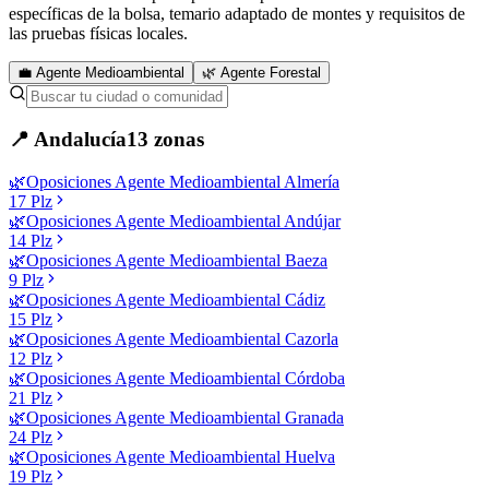
específicas de la bolsa, temario adaptado de montes y requisitos de
las pruebas físicas locales.
💼 Agente Medioambiental
🌿 Agente Forestal
📍
Andalucía
13
zonas
🌿
Oposiciones
Agente Medioambiental
Almería
17
Plz
🌿
Oposiciones
Agente Medioambiental
Andújar
14
Plz
🌿
Oposiciones
Agente Medioambiental
Baeza
9
Plz
🌿
Oposiciones
Agente Medioambiental
Cádiz
15
Plz
🌿
Oposiciones
Agente Medioambiental
Cazorla
12
Plz
🌿
Oposiciones
Agente Medioambiental
Córdoba
21
Plz
🌿
Oposiciones
Agente Medioambiental
Granada
24
Plz
🌿
Oposiciones
Agente Medioambiental
Huelva
19
Plz