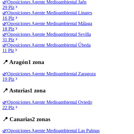
🌿
Oposiciones
Agente Medioambiental
Jaén
29
Plz
🌿
Oposiciones
Agente Medioambiental
Linares
16
Plz
🌿
Oposiciones
Agente Medioambiental
Málaga
18
Plz
🌿
Oposiciones
Agente Medioambiental
Sevilla
31
Plz
🌿
Oposiciones
Agente Medioambiental
Úbeda
11
Plz
📍
Aragón
1
zona
🌿
Oposiciones
Agente Medioambiental
Zaragoza
19
Plz
📍
Asturias
1
zona
🌿
Oposiciones
Agente Medioambiental
Oviedo
22
Plz
📍
Canarias
2
zonas
🌿
Oposiciones
Agente Medioambiental
Las Palmas