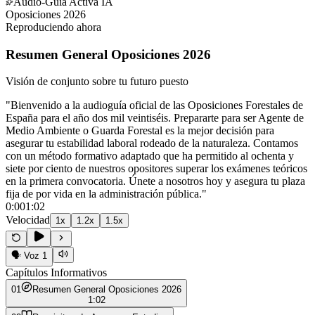
Audio-Guía Activa IA
Oposiciones 2026
Reproduciendo ahora
Resumen General Oposiciones 2026
Visión de conjunto sobre tu futuro puesto
"
Bienvenido a la audioguía oficial de las Oposiciones Forestales de
España para el año dos mil veintiséis. Prepararte para ser Agente de
Medio Ambiente o Guarda Forestal es la mejor decisión para
asegurar tu estabilidad laboral rodeado de la naturaleza. Contamos
con un método formativo adaptado que ha permitido al ochenta y
siete por ciento de nuestros opositores superar los exámenes teóricos
en la primera convocatoria. Únete a nosotros hoy y asegura tu plaza
fija de por vida en la administración pública.
"
0:00
1:02
Velocidad
1
x
1.2
x
1.5
x
🗣️
Voz 1
Capítulos Informativos
0
1
Resumen General Oposiciones 2026
1:02