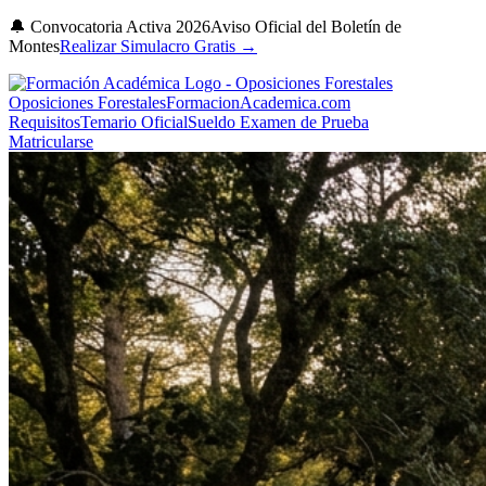
🔔 Convocatoria Activa 2026
Aviso Oficial del Boletín de
Montes
Realizar Simulacro Gratis →
Oposiciones Forestales
FormacionAcademica.com
Requisitos
Temario Oficial
Sueldo
Examen de Prueba
Matricularse