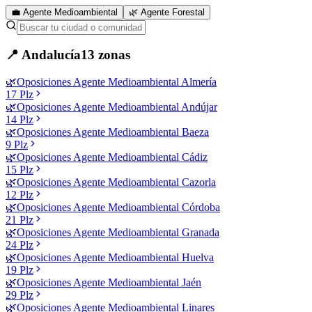
💼 Agente Medioambiental
🌿 Agente Forestal
📍
Andalucía
13
zonas
🌿
Oposiciones
Agente Medioambiental
Almería
17
Plz
🌿
Oposiciones
Agente Medioambiental
Andújar
14
Plz
🌿
Oposiciones
Agente Medioambiental
Baeza
9
Plz
🌿
Oposiciones
Agente Medioambiental
Cádiz
15
Plz
🌿
Oposiciones
Agente Medioambiental
Cazorla
12
Plz
🌿
Oposiciones
Agente Medioambiental
Córdoba
21
Plz
🌿
Oposiciones
Agente Medioambiental
Granada
24
Plz
🌿
Oposiciones
Agente Medioambiental
Huelva
19
Plz
🌿
Oposiciones
Agente Medioambiental
Jaén
29
Plz
🌿
Oposiciones
Agente Medioambiental
Linares