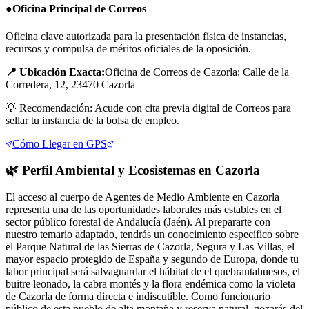
●
Oficina Principal de Correos
Oficina clave autorizada para la presentación física de instancias,
recursos y compulsa de méritos oficiales de la oposición.
📍 Ubicación Exacta:
Oficina de Correos de Cazorla: Calle de la
Corredera, 12, 23470 Cazorla
💡
Recomendación: Acude con cita previa digital de Correos para
sellar tu instancia de la bolsa de empleo.
Cómo Llegar en GPS
🌿
Perfil Ambiental y Ecosistemas en
Cazorla
El acceso al cuerpo de Agentes de Medio Ambiente en Cazorla
representa una de las oportunidades laborales más estables en el
sector público forestal de Andalucía (Jaén). Al prepararte con
nuestro temario adaptado, tendrás un conocimiento específico sobre
el Parque Natural de las Sierras de Cazorla, Segura y Las Villas, el
mayor espacio protegido de España y segundo de Europa, donde tu
labor principal será salvaguardar el hábitat de el quebrantahuesos, el
buitre leonado, la cabra montés y la flora endémica como la violeta
de Cazorla de forma directa e indiscutible. Como funcionario
público de esta pueblo de alta montaña y reserva natural, gozarás del