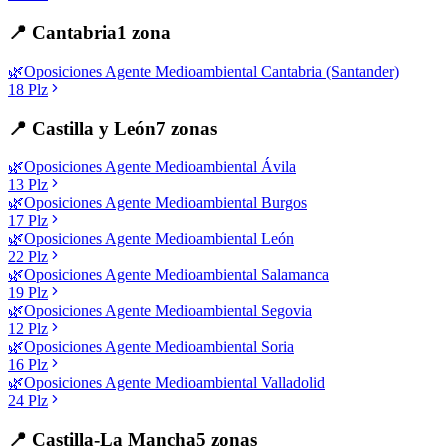
📍
Cantabria
1
zona
🌿
Oposiciones
Agente Medioambiental
Cantabria (Santander)
18
Plz
📍
Castilla y León
7
zonas
🌿
Oposiciones
Agente Medioambiental
Ávila
13
Plz
🌿
Oposiciones
Agente Medioambiental
Burgos
17
Plz
🌿
Oposiciones
Agente Medioambiental
León
22
Plz
🌿
Oposiciones
Agente Medioambiental
Salamanca
19
Plz
🌿
Oposiciones
Agente Medioambiental
Segovia
12
Plz
🌿
Oposiciones
Agente Medioambiental
Soria
16
Plz
🌿
Oposiciones
Agente Medioambiental
Valladolid
24
Plz
📍
Castilla-La Mancha
5
zonas