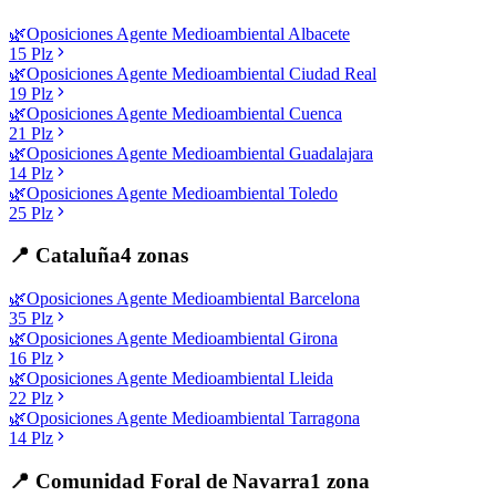
🌿
Oposiciones
Agente Medioambiental
Albacete
15
Plz
🌿
Oposiciones
Agente Medioambiental
Ciudad Real
19
Plz
🌿
Oposiciones
Agente Medioambiental
Cuenca
21
Plz
🌿
Oposiciones
Agente Medioambiental
Guadalajara
14
Plz
🌿
Oposiciones
Agente Medioambiental
Toledo
25
Plz
📍
Cataluña
4
zonas
🌿
Oposiciones
Agente Medioambiental
Barcelona
35
Plz
🌿
Oposiciones
Agente Medioambiental
Girona
16
Plz
🌿
Oposiciones
Agente Medioambiental
Lleida
22
Plz
🌿
Oposiciones
Agente Medioambiental
Tarragona
14
Plz
📍
Comunidad Foral de Navarra
1
zona