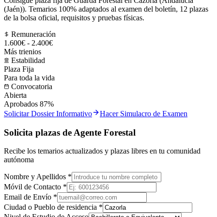
Consigue plaza fija de Guarda Forestal en Cazorla (Andalucía
(Jaén)). Temarios 100% adaptados al examen del boletín, 12 plazas
de la bolsa oficial, requisitos y pruebas físicas.
Remuneración
1.600€ - 2.400€
Más trienios
Estabilidad
Plaza Fija
Para toda la vida
Convocatoria
Abierta
Aprobados 87%
Solicitar Dossier Informativo
Hacer Simulacro de Examen
Solicita plazas de Agente Forestal
Recibe los temarios actualizados y plazas libres en tu comunidad
autónoma
Nombre y Apellidos *
Móvil de Contacto *
Email de Envío *
Ciudad o Pueblo de residencia *
Nivel de Estudio de Acceso