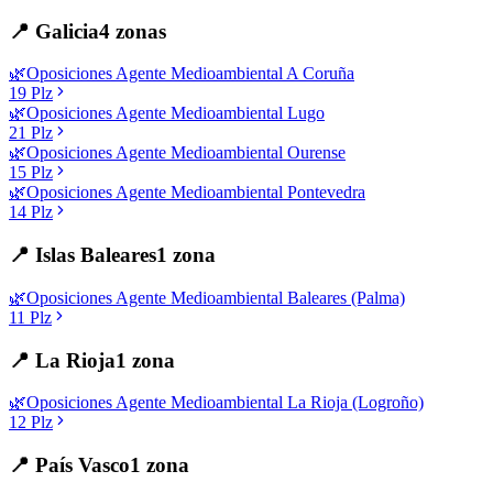
📍
Galicia
4
zonas
🌿
Oposiciones
Agente Medioambiental
A Coruña
19
Plz
🌿
Oposiciones
Agente Medioambiental
Lugo
21
Plz
🌿
Oposiciones
Agente Medioambiental
Ourense
15
Plz
🌿
Oposiciones
Agente Medioambiental
Pontevedra
14
Plz
📍
Islas Baleares
1
zona
🌿
Oposiciones
Agente Medioambiental
Baleares (Palma)
11
Plz
📍
La Rioja
1
zona
🌿
Oposiciones
Agente Medioambiental
La Rioja (Logroño)
12
Plz
📍
País Vasco
1
zona