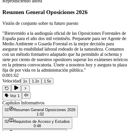
Reproduciendo ahora
Resumen General Oposiciones 2026
Visión de conjunto sobre tu futuro puesto
"
Bienvenido a la audioguía oficial de las Oposiciones Forestales de
España para el año dos mil veintiséis. Prepararte para ser Agente de
Medio Ambiente o Guarda Forestal es la mejor decisión para
asegurar tu estabilidad laboral rodeado de la naturaleza. Contamos
con un método formativo adaptado que ha permitido al ochenta y
siete por ciento de nuestros opositores superar los exámenes teóricos
en la primera convocatoria. Únete a nosotros hoy y asegura tu plaza
fija de por vida en la administración pública.
"
0:00
1:02
Velocidad
1
x
1.2
x
1.5
x
🗣️
Voz 1
Capítulos Informativos
0
1
Resumen General Oposiciones 2026
1:02
0
2
Requisitos de Acceso y Estudios
0:48