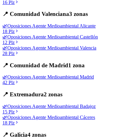
16
Plz
📍
Comunidad Valenciana
3
zonas
🌿
Oposiciones
Agente Medioambiental
Alicante
18
Plz
🌿
Oposiciones
Agente Medioambiental
Castellón
12
Plz
🌿
Oposiciones
Agente Medioambiental
Valencia
28
Plz
📍
Comunidad de Madrid
1
zona
🌿
Oposiciones
Agente Medioambiental
Madrid
42
Plz
📍
Extremadura
2
zonas
🌿
Oposiciones
Agente Medioambiental
Badajoz
15
Plz
🌿
Oposiciones
Agente Medioambiental
Cáceres
18
Plz
📍
Galicia
4
zonas