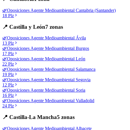
🌿
Oposiciones
Agente Medioambiental
Cantabria (Santander)
18
Plz
📍
Castilla y León
7
zonas
🌿
Oposiciones
Agente Medioambiental
Ávila
13
Plz
🌿
Oposiciones
Agente Medioambiental
Burgos
17
Plz
🌿
Oposiciones
Agente Medioambiental
León
22
Plz
🌿
Oposiciones
Agente Medioambiental
Salamanca
19
Plz
🌿
Oposiciones
Agente Medioambiental
Segovia
12
Plz
🌿
Oposiciones
Agente Medioambiental
Soria
16
Plz
🌿
Oposiciones
Agente Medioambiental
Valladolid
24
Plz
📍
Castilla-La Mancha
5
zonas
🌿
Oposiciones
Agente Medioambiental
Albacete