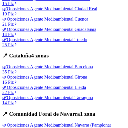
15
Plz
🌿
Oposiciones
Agente Medioambiental
Ciudad Real
19
Plz
🌿
Oposiciones
Agente Medioambiental
Cuenca
21
Plz
🌿
Oposiciones
Agente Medioambiental
Guadalajara
14
Plz
🌿
Oposiciones
Agente Medioambiental
Toledo
25
Plz
📍
Cataluña
4
zonas
🌿
Oposiciones
Agente Medioambiental
Barcelona
35
Plz
🌿
Oposiciones
Agente Medioambiental
Girona
16
Plz
🌿
Oposiciones
Agente Medioambiental
Lleida
22
Plz
🌿
Oposiciones
Agente Medioambiental
Tarragona
14
Plz
📍
Comunidad Foral de Navarra
1
zona
🌿
Oposiciones
Agente Medioambiental
Navarra (Pamplona)