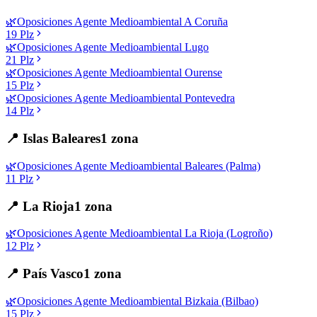
🌿
Oposiciones
Agente Medioambiental
A Coruña
19
Plz
🌿
Oposiciones
Agente Medioambiental
Lugo
21
Plz
🌿
Oposiciones
Agente Medioambiental
Ourense
15
Plz
🌿
Oposiciones
Agente Medioambiental
Pontevedra
14
Plz
📍
Islas Baleares
1
zona
🌿
Oposiciones
Agente Medioambiental
Baleares (Palma)
11
Plz
📍
La Rioja
1
zona
🌿
Oposiciones
Agente Medioambiental
La Rioja (Logroño)
12
Plz
📍
País Vasco
1
zona
🌿
Oposiciones
Agente Medioambiental
Bizkaia (Bilbao)
15
Plz