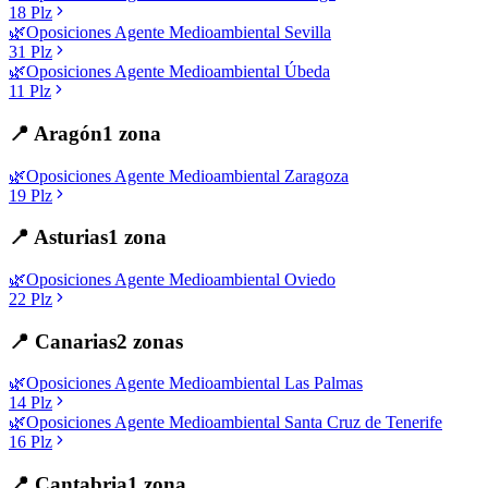
18
Plz
🌿
Oposiciones
Agente Medioambiental
Sevilla
31
Plz
🌿
Oposiciones
Agente Medioambiental
Úbeda
11
Plz
📍
Aragón
1
zona
🌿
Oposiciones
Agente Medioambiental
Zaragoza
19
Plz
📍
Asturias
1
zona
🌿
Oposiciones
Agente Medioambiental
Oviedo
22
Plz
📍
Canarias
2
zonas
🌿
Oposiciones
Agente Medioambiental
Las Palmas
14
Plz
🌿
Oposiciones
Agente Medioambiental
Santa Cruz de Tenerife
16
Plz
📍
Cantabria
1
zona