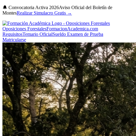
🔔 Convocatoria Activa 2026
Aviso Oficial del Boletín de
Montes
Realizar Simulacro Gratis →
Oposiciones Forestales
FormacionAcademica.com
Requisitos
Temario Oficial
Sueldo
Examen de Prueba
Matricularse