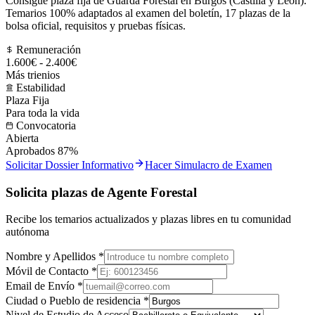
Consigue plaza fija de Guarda Forestal en Burgos (Castilla y León).
Temarios 100% adaptados al examen del boletín, 17 plazas de la
bolsa oficial, requisitos y pruebas físicas.
Remuneración
1.600€ - 2.400€
Más trienios
Estabilidad
Plaza Fija
Para toda la vida
Convocatoria
Abierta
Aprobados 87%
Solicitar Dossier Informativo
Hacer Simulacro de Examen
Solicita plazas de Agente Forestal
Recibe los temarios actualizados y plazas libres en tu comunidad
autónoma
Nombre y Apellidos *
Móvil de Contacto *
Email de Envío *
Ciudad o Pueblo de residencia *
Nivel de Estudio de Acceso