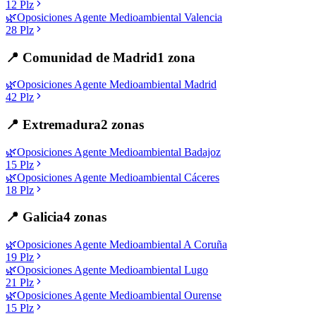
12
Plz
🌿
Oposiciones
Agente Medioambiental
Valencia
28
Plz
📍
Comunidad de Madrid
1
zona
🌿
Oposiciones
Agente Medioambiental
Madrid
42
Plz
📍
Extremadura
2
zonas
🌿
Oposiciones
Agente Medioambiental
Badajoz
15
Plz
🌿
Oposiciones
Agente Medioambiental
Cáceres
18
Plz
📍
Galicia
4
zonas
🌿
Oposiciones
Agente Medioambiental
A Coruña
19
Plz
🌿
Oposiciones
Agente Medioambiental
Lugo
21
Plz
🌿
Oposiciones
Agente Medioambiental
Ourense
15
Plz