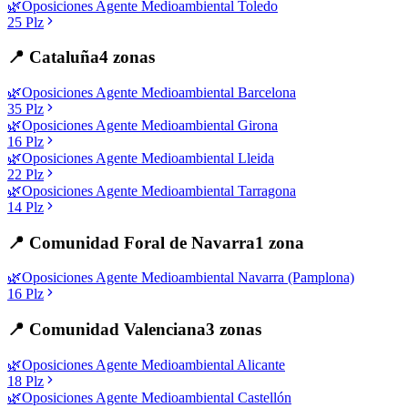
🌿
Oposiciones
Agente Medioambiental
Toledo
25
Plz
📍
Cataluña
4
zonas
🌿
Oposiciones
Agente Medioambiental
Barcelona
35
Plz
🌿
Oposiciones
Agente Medioambiental
Girona
16
Plz
🌿
Oposiciones
Agente Medioambiental
Lleida
22
Plz
🌿
Oposiciones
Agente Medioambiental
Tarragona
14
Plz
📍
Comunidad Foral de Navarra
1
zona
🌿
Oposiciones
Agente Medioambiental
Navarra (Pamplona)
16
Plz
📍
Comunidad Valenciana
3
zonas
🌿
Oposiciones
Agente Medioambiental
Alicante
18
Plz
🌿
Oposiciones
Agente Medioambiental
Castellón