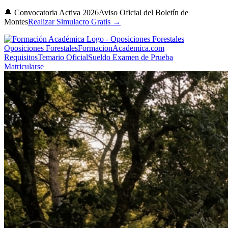
🔔 Convocatoria Activa 2026
Aviso Oficial del Boletín de
Montes
Realizar Simulacro Gratis →
Oposiciones Forestales
FormacionAcademica.com
Requisitos
Temario Oficial
Sueldo
Examen de Prueba
Matricularse