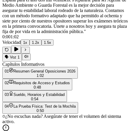
Medio Ambiente o Guarda Forestal es la mejor decisión para
asegurar tu estabilidad laboral rodeado de la naturaleza. Contamos
con un método formativo adaptado que ha permitido al ochenta y
siete por ciento de nuestros opositores superar los exámenes teóricos
en la primera convocatoria. Únete a nosotros hoy y asegura tu plaza
fija de por vida en la administración pública.
"
0:00
1:02
Velocidad
1
x
1.2
x
1.5
x
🗣️
Voz 1
Capítulos Informativos
0
1
Resumen General Oposiciones 2026
1:02
0
2
Requisitos de Acceso y Estudios
0:48
0
3
Sueldo, Horarios y Estabilidad
0:54
0
4
La Prueba Física: Test de la Mochila
0:50
¿No escuchas nada? Asegúrate de tener el volumen del sistema
activo.