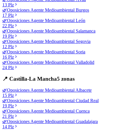
13
Plz
🌿
Oposiciones
Agente Medioambiental
Burgos
17
Plz
🌿
Oposiciones
Agente Medioambiental
León
22
Plz
🌿
Oposiciones
Agente Medioambiental
Salamanca
19
Plz
🌿
Oposiciones
Agente Medioambiental
Segovia
12
Plz
🌿
Oposiciones
Agente Medioambiental
Soria
16
Plz
🌿
Oposiciones
Agente Medioambiental
Valladolid
24
Plz
📍
Castilla-La Mancha
5
zonas
🌿
Oposiciones
Agente Medioambiental
Albacete
15
Plz
🌿
Oposiciones
Agente Medioambiental
Ciudad Real
19
Plz
🌿
Oposiciones
Agente Medioambiental
Cuenca
21
Plz
🌿
Oposiciones
Agente Medioambiental
Guadalajara
14
Plz