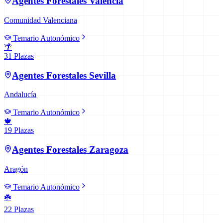
Agentes Forestales
Valencia
Comunidad Valenciana
Temario Autonómico
🌴
31
Plazas
Agentes Forestales
Sevilla
Andalucía
Temario Autonómico
🍁
19
Plazas
Agentes Forestales
Zaragoza
Aragón
Temario Autonómico
☘️
22
Plazas