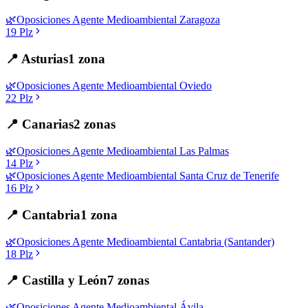
🌿
Oposiciones
Agente Medioambiental
Zaragoza
19
Plz
📍
Asturias
1
zona
🌿
Oposiciones
Agente Medioambiental
Oviedo
22
Plz
📍
Canarias
2
zonas
🌿
Oposiciones
Agente Medioambiental
Las Palmas
14
Plz
🌿
Oposiciones
Agente Medioambiental
Santa Cruz de Tenerife
16
Plz
📍
Cantabria
1
zona
🌿
Oposiciones
Agente Medioambiental
Cantabria (Santander)
18
Plz
📍
Castilla y León
7
zonas
🌿
Oposiciones
Agente Medioambiental
Ávila