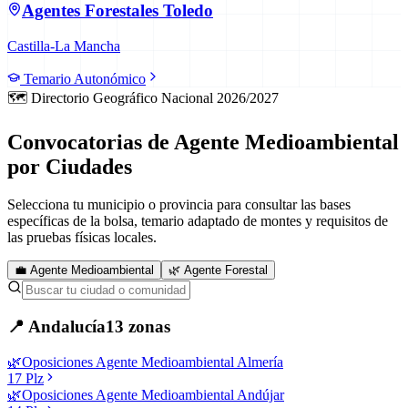
Agentes Forestales
Toledo
Castilla-La Mancha
Temario Autonómico
🗺️ Directorio Geográfico Nacional 2026/2027
Convocatorias de Agente Medioambiental
por Ciudades
Selecciona tu municipio o provincia para consultar las bases
específicas de la bolsa, temario adaptado de montes y requisitos de
las pruebas físicas locales.
💼 Agente Medioambiental
🌿 Agente Forestal
📍
Andalucía
13
zonas
🌿
Oposiciones
Agente Medioambiental
Almería
17
Plz
🌿
Oposiciones
Agente Medioambiental
Andújar