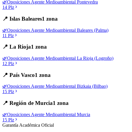
🌿
Oposiciones
Agente Medioambiental
Pontevedra
14
Plz
📍
Islas Baleares
1
zona
🌿
Oposiciones
Agente Medioambiental
Baleares (Palma)
11
Plz
📍
La Rioja
1
zona
🌿
Oposiciones
Agente Medioambiental
La Rioja (Logroño)
12
Plz
📍
País Vasco
1
zona
🌿
Oposiciones
Agente Medioambiental
Bizkaia (Bilbao)
15
Plz
📍
Región de Murcia
1
zona
🌿
Oposiciones
Agente Medioambiental
Murcia
15
Plz
Garantía Académica Oficial